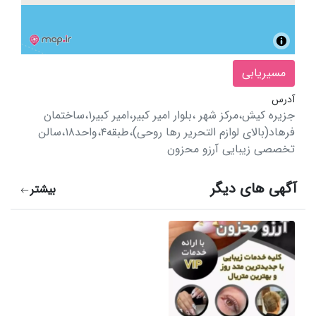
مسیریابی
آدرس
جزیره کیش،مرکز شهر ،بلوار امیر کبیر،امیر کبیر1،ساختمان
فرهاد(بالای لوازم التحریر رها روحی)،طبقه4،واحد18،سالن
تخصصی زیبایی آرزو محزون
آگهی های دیگر
بیشتر