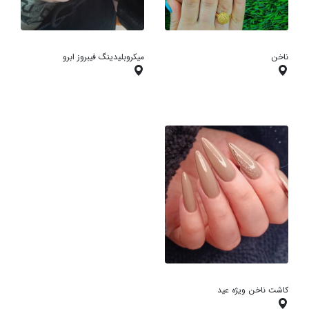
ناخن
میکروبلیدینگ فیبروز ابرو
کاشت ناخن ویژه عید