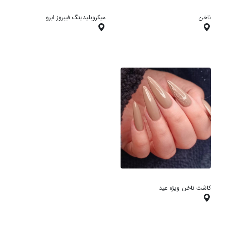
ناخن
میکروبلیدینگ فیبروز ابرو
کاشت ناخن ویژه عید