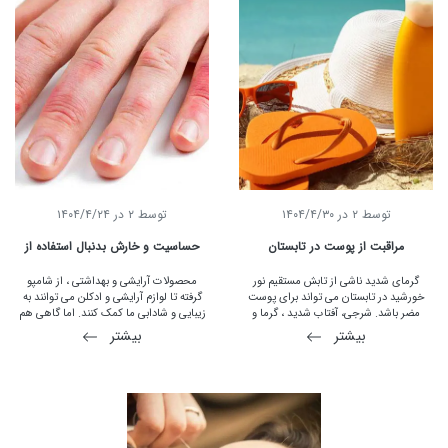
توسط
2
در
۱۴۰۴/۴/۳۰
توسط
2
در
۱۴۰۴/۴/۲۴
مراقبت از پوست در تابستان
حساسیت و خارش بدنبال استفاده از
لوازم آرایشی
گرمای شدید ناشی از تابش مستقیم نور
محصولات آرایشی و بهداشتی ، از شامپو
خورشید در تابستان می تواند برای پوست
گرفته تا لوازم آرایشی و ادکلن می توانند به
مضر باشد. شرجی، آفتاب شدید ، گرما و
زیبایی و شادابی ما کمک کنند. اما گاهی هم
رطوبت در تابستان همگی دست به دست هم
می توانند باعث تحریک پوست یا واکنش
بیشتر
بیشتر
داده و باعث پدید آمدن بسیاری از مشکلات
آلرژیک شوند. یک مطالعه پوست در سال 2010
پوستی می شوند. با این وجود اصلی ترین
نشان داد که بیش از یک سوم افراد واکنش
عامل تخریب پوست در این فصل تابش نور
آلرژیک به مواد آرایشی داشته اند. در این
خورشید است و مراقبت از پوست در برابر این
مقاله علت حساسیت به لوازم آرایشی را مورد
عامل و سایر عوامل محیطی آزار دهنده
بررسی قرار خواهیم داد.
پوست، می تواند نقش مهمی در نگهداری از
پوست داشته باشد.پس برای داشتن پوستی