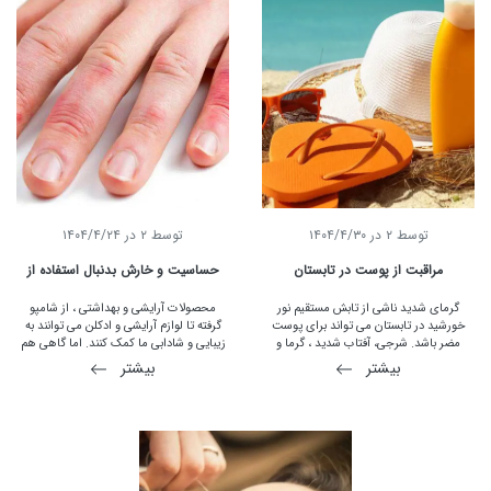
توسط
2
در
۱۴۰۴/۴/۳۰
توسط
2
در
۱۴۰۴/۴/۲۴
مراقبت از پوست در تابستان
حساسیت و خارش بدنبال استفاده از
لوازم آرایشی
گرمای شدید ناشی از تابش مستقیم نور
محصولات آرایشی و بهداشتی ، از شامپو
خورشید در تابستان می تواند برای پوست
گرفته تا لوازم آرایشی و ادکلن می توانند به
مضر باشد. شرجی، آفتاب شدید ، گرما و
زیبایی و شادابی ما کمک کنند. اما گاهی هم
رطوبت در تابستان همگی دست به دست هم
می توانند باعث تحریک پوست یا واکنش
بیشتر
بیشتر
داده و باعث پدید آمدن بسیاری از مشکلات
آلرژیک شوند. یک مطالعه پوست در سال 2010
پوستی می شوند. با این وجود اصلی ترین
نشان داد که بیش از یک سوم افراد واکنش
عامل تخریب پوست در این فصل تابش نور
آلرژیک به مواد آرایشی داشته اند. در این
خورشید است و مراقبت از پوست در برابر این
مقاله علت حساسیت به لوازم آرایشی را مورد
عامل و سایر عوامل محیطی آزار دهنده
بررسی قرار خواهیم داد.
پوست، می تواند نقش مهمی در نگهداری از
پوست داشته باشد.پس برای داشتن پوستی