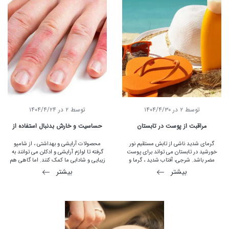
توسط
2
در
۱۴۰۴/۴/۳۰
توسط
2
در
۱۴۰۴/۴/۲۴
مراقبت از پوست در تابستان
حساسیت و خارش بدنبال استفاده از
لوازم آرایشی
گرمای شدید ناشی از تابش مستقیم نور
محصولات آرایشی و بهداشتی ، از شامپو
خورشید در تابستان می تواند برای پوست
گرفته تا لوازم آرایشی و ادکلن می توانند به
مضر باشد. شرجی، آفتاب شدید ، گرما و
زیبایی و شادابی ما کمک کنند. اما گاهی هم
رطوبت در تابستان همگی دست به دست هم
می توانند باعث تحریک پوست یا واکنش
بیشتر
بیشتر
داده و باعث پدید آمدن بسیاری از مشکلات
آلرژیک شوند. یک مطالعه پوست در سال 2010
پوستی می شوند. با این وجود اصلی ترین
نشان داد که بیش از یک سوم افراد واکنش
عامل تخریب پوست در این فصل تابش نور
آلرژیک به مواد آرایشی داشته اند. در این
خورشید است و مراقبت از پوست در برابر این
مقاله علت حساسیت به لوازم آرایشی را مورد
عامل و سایر عوامل محیطی آزار دهنده
بررسی قرار خواهیم داد.
پوست، می تواند نقش مهمی در نگهداری از
پوست داشته باشد.پس برای داشتن پوستی